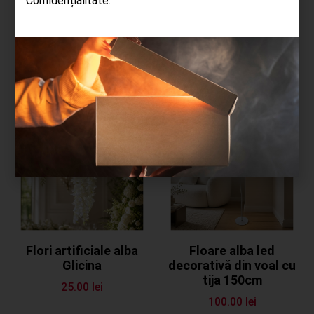
Confidențialitate.
Cele mai cumpărate produse
Flori artificiale alba
Floare alba led
Glicina
decorativă din voal cu
tija 150cm
25.00
lei
100.00
lei