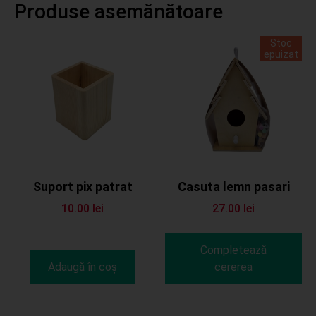
Produse asemănătoare
Stoc
epuizat
Suport pix patrat
Casuta lemn pasari
10.00
lei
27.00
lei
Completează
Adaugă în coș
cererea