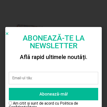
ABONEAZĂ-TE LA
NEWSLETTER
Află rapid ultimele noutăți.
Mobilier sufragerie
lemn pentru papusi
27.00
lei
Adaugă în coș
Am citit și sunt de acord cu
Politica de