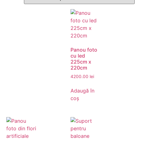
Panglici colorate
(5)
Sclipici
(23)
Panou foto
cu led
225cm x
220cm
Stickere camera copii
4200.00
lei
(19)
Adaugă în
coș
Trompete hartie
(2)