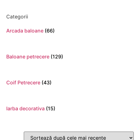
Categorii
Arcada baloane
(66)
Baloane petrecere
(129)
Coif Petrecere
(43)
Iarba decorativa
(15)
Morisca de vant
(32)