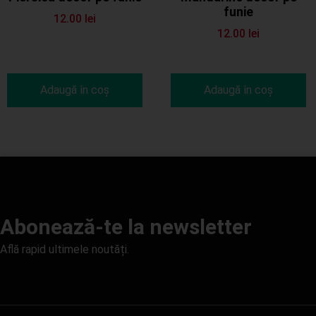
funie
12.00
lei
12.00
lei
Adaugă în coș
Adaugă în coș
Abonează-te la newsletter
Află rapid ultimele noutăți.