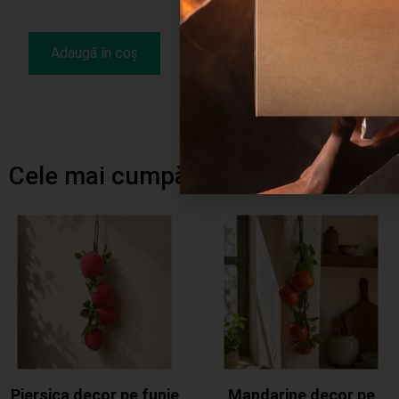
Adaugă în coș
Adaugă în coș
Cele mai cumpărate produse
Piersica decor pe funie
Mandarine decor pe