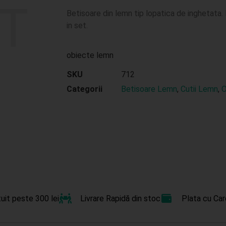
Betisoare din lemn tip lopatica de inghetata
in set.
obiecte lemn
SKU
712
Categorii
Betisoare Lemn
,
Cutii Lemn
,
O
uit peste 300 lei
Livrare Rapidă din stoc
Plata cu Car