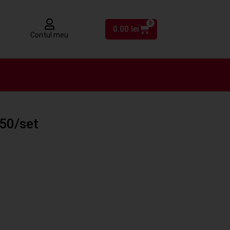
0
0.00
lei
Contul meu
 50/set