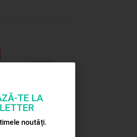
ZĂ-TE LA
LETTER
Strasuri autoadezive
set
ltimele noutăți.
5.00
lei