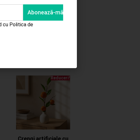
Adaugă în coș
rd cu
Politica de
Reduceri!
Crengi artificiale cu