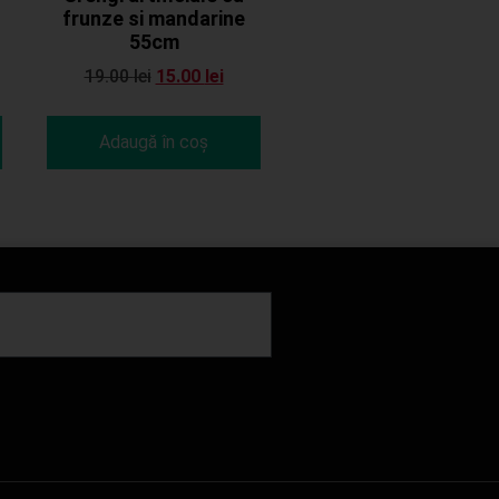
frunze si mandarine
55cm
19.00
lei
15.00
lei
Adaugă în coș