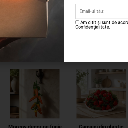
Completează
Adaugă în coș
cererea
Am citit și sunt de aco
Confidențialitate.
Morcov decor pe funie
Capsuni din plastic