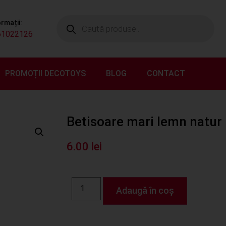
ormații:
61022126
PROMOȚII DECOTOYS
BLOG
CONTACT
Betisoare mari lemn natur
6.00
lei
Adaugă în coș