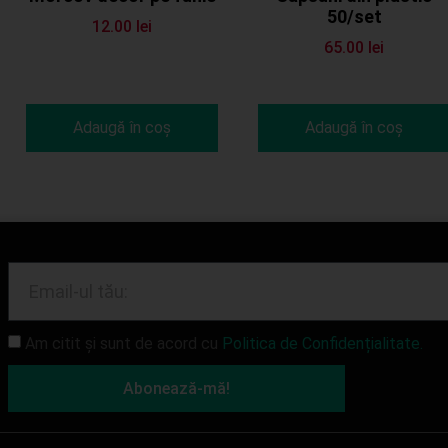
50/set
12.00
lei
65.00
lei
Adaugă în coș
Adaugă în coș
Am citit și sunt de acord cu
Politica de Confidențialitate.
Abonează-mă!