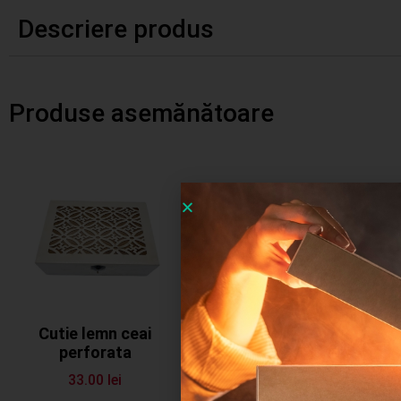
Descriere produs
Produse asemănătoare
Cutie lemn ceai
Strasuri autoadezive
perforata
set
33.00
lei
6.00
lei