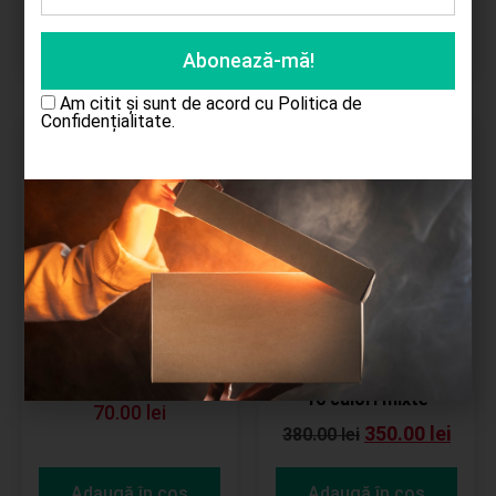
Adaugă în coș
Adaugă în coș
Am citit și sunt de acord cu
Politica de
Confidențialitate.
Reduceri!
Fluture artificial cu
Trandafiri din spuma
led roz
cu tija metal 25/set
10 culori mixte
70.00
lei
350.00
lei
380.00
lei
Adaugă în coș
Adaugă în coș