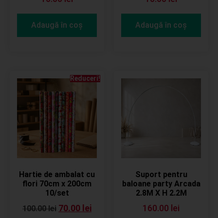
Adaugă în coș
Adaugă în coș
Reduceri!
Hartie de ambalat cu
Suport pentru
flori 70cm x 200cm
baloane party Arcada
10/set
2.8M X H 2.2M
70.00
lei
160.00
lei
100.00
lei