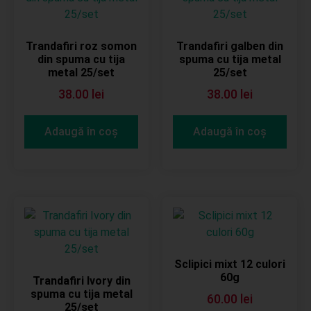
Trandafiri roz somon
Trandafiri galben din
din spuma cu tija
spuma cu tija metal
metal 25/set
25/set
38.00
lei
38.00
lei
Adaugă în coș
Adaugă în coș
Sclipici mixt 12 culori
60g
Trandafiri Ivory din
spuma cu tija metal
60.00
lei
25/set