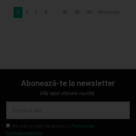
1
2
3
4
…
42
43
44
Abonează-te la newsletter
Află rapid ultimele noutăți.
Am citit și sunt de acord cu
Politica de
Confidențialitate.