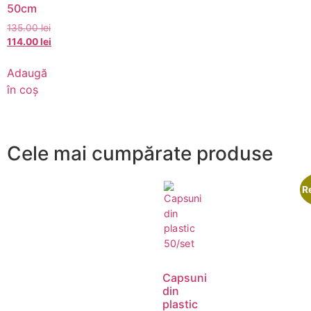
50cm
135.00
lei
114.00
lei
Adaugă
în coș
Cele mai cumpărate produse
R
Capsuni
din
plastic