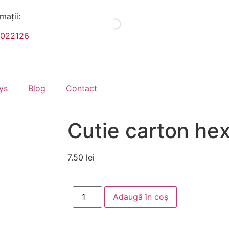
mații:
1022126
ys
Blog
Contact
Cutie carton he
7.50
lei
Adaugă în coș