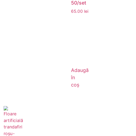
50/set
65.00
lei
Adaugă
în
coș