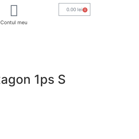
0.00
lei
0
Contul meu
xagon 1ps S