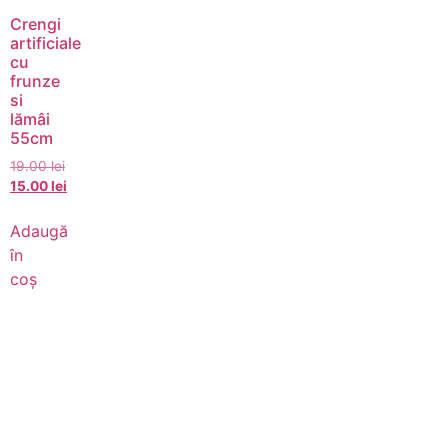
Crengi
artificiale
cu
frunze
si
lămâi
55cm
19.00
lei
15.00
lei
Adaugă
în
coș