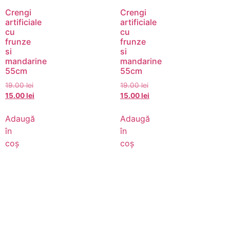
Crengi
Crengi
artificiale
artificiale
cu
cu
frunze
frunze
si
si
mandarine
mandarine
55cm
55cm
19.00
lei
19.00
lei
15.00
lei
15.00
lei
Adaugă
Adaugă
în
în
coș
coș