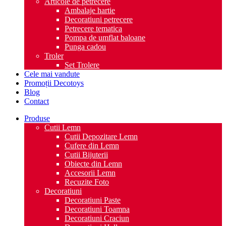
Articole de petrecere
Ambalaje hartie
Decoratiuni petrecere
Petrecere tematica
Pompa de umflat baloane
Punga cadou
Troler
Set Trolere
Cele mai vandute
Promoții Decotoys
Blog
Contact
Produse
Cutii Lemn
Cutii Depozitare Lemn
Cufere din Lemn
Cutii Bijuterii
Obiecte din Lemn
Accesorii Lemn
Recuzite Foto
Decoratiuni
Decoratiuni Paste
Decoratiuni Toamna
Decoratiuni Craciun