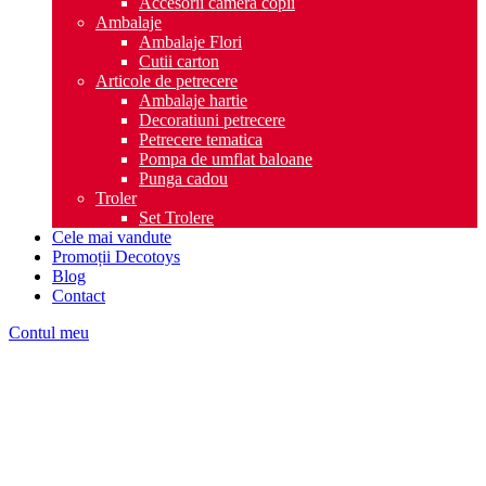
Accesorii camera copii
Ambalaje
Ambalaje Flori
Cutii carton
Articole de petrecere
Ambalaje hartie
Decoratiuni petrecere
Petrecere tematica
Pompa de umflat baloane
Punga cadou
Troler
Set Trolere
Cele mai vandute
Promoții Decotoys
Blog
Contact
Contul meu