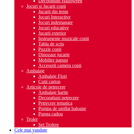
Decoratiuni Halloween
Jocuri si Jucarii copii
Jucarii din lemn
Jocuri Interactive
Jocuri indemanare
Jocuri educative
Jucarii exterior
Instrumente muzicale copii
Tabla de scris
Puzzle copii
Dinozaur jucarie
Mobilier papusi
Accesorii camera copii
Ambalaje
Ambalaje Flori
Cutii carton
Articole de petrecere
Ambalaje hartie
Decoratiuni petrecere
Petrecere tematica
Pompa de umflat baloane
Punga cadou
Troler
Set Trolere
Cele mai vandute