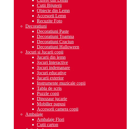
Cufere din Lemn
Cutii Bijuterii
Obiecte din Lemn
Accesorii Lemn
Recuzite Foto
Decoratiuni
Decoratiuni Paste
Decoratiuni Toamna
Decoratiuni Craciun
Decoratiuni Halloween
Jocuri si Jucarii copii
Jucarii din lemn
Jocuri Interactive
Jocuri indemanare
Jocuri educative
Jucarii exterior
Instrumente muzicale copii
Tabla de scris
Puzzle copii
Dinozaur jucarie
Mobilier papusi
Accesorii camera copii
Ambalaje
Ambalaje Flori
Cutii carton