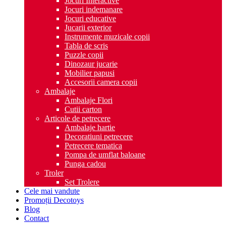
Jocuri Interactive
Jocuri indemanare
Jocuri educative
Jucarii exterior
Instrumente muzicale copii
Tabla de scris
Puzzle copii
Dinozaur jucarie
Mobilier papusi
Accesorii camera copii
Ambalaje
Ambalaje Flori
Cutii carton
Articole de petrecere
Ambalaje hartie
Decoratiuni petrecere
Petrecere tematica
Pompa de umflat baloane
Punga cadou
Troler
Set Trolere
Cele mai vandute
Promoții Decotoys
Blog
Contact