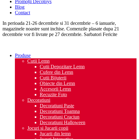
Promoții Decotoys
Blog
Contact
In perioada 21-26 decembrie si 31 decembrie – 6 ianuarie,
magazinele noastre sunt inchise. Comenzile plasate dupa 21
decembrie vor fi livrate pe 27 decembrie. Sarbatori Fericite
Produse
Cutii Lemn
Cutii Depozitare Lemn
Cufere din Lemn
Cutii Bijuterii
Obiecte din Lemn
Accesorii Lemn
Recuzite Foto
Decoratiuni
Decoratiuni Paste
Decoratiuni Toamna
Decoratiuni Craciun
Decoratiuni Halloween
Jocuri si Jucarii copii
Jucarii din lemn