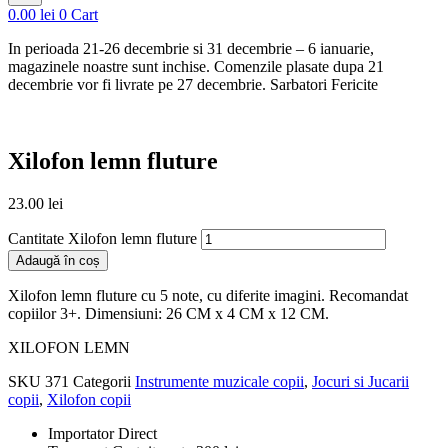
0.00
lei
0
Cart
In perioada 21-26 decembrie si 31 decembrie – 6 ianuarie,
magazinele noastre sunt inchise. Comenzile plasate dupa 21
decembrie vor fi livrate pe 27 decembrie. Sarbatori Fericite
Xilofon lemn fluture
23.00
lei
Cantitate Xilofon lemn fluture
Adaugă în coș
Xilofon lemn fluture cu 5 note, cu diferite imagini. Recomandat
copiilor 3+. Dimensiuni: 26 CM x 4 CM x 12 CM.
XILOFON LEMN
SKU
371
Categorii
Instrumente muzicale copii
,
Jocuri si Jucarii
copii
,
Xilofon copii
Importator Direct