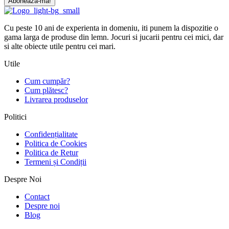
Abonează-mă!
Cu peste 10 ani de experienta in domeniu, iti punem la dispozitie o
gama larga de produse din lemn. Jocuri si jucarii pentru cei mici, dar
si alte obiecte utile pentru cei mari.
Utile
Cum cumpăr?
Cum plătesc?
Livrarea produselor
Politici
Confidențialitate
Politica de Cookies
Politica de Retur
Termeni și Condiții
Despre Noi
Contact
Despre noi
Blog