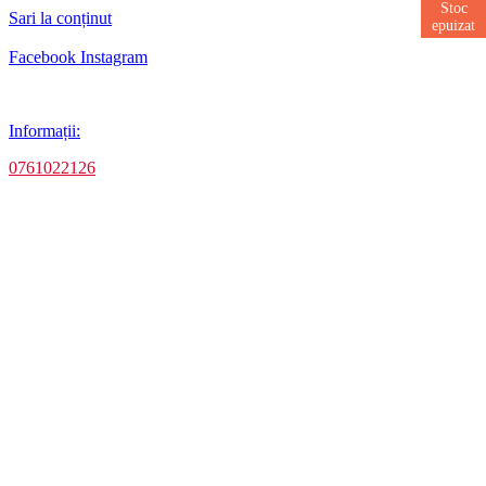
Stoc
Stoc
Sari la conținut
epuizat
epuizat
Facebook
Instagram
Informații:
0761022126