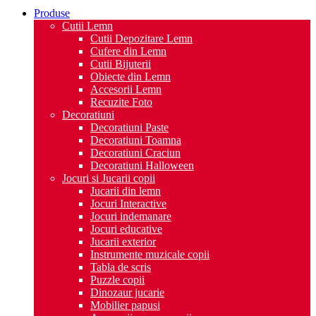
Produse
Cutii Lemn
Cutii Depozitare Lemn
Cufere din Lemn
Cutii Bijuterii
Obiecte din Lemn
Accesorii Lemn
Recuzite Foto
Decoratiuni
Decoratiuni Paste
Decoratiuni Toamna
Decoratiuni Craciun
Decoratiuni Halloween
Jocuri si Jucarii copii
Jucarii din lemn
Jocuri Interactive
Jocuri indemanare
Jocuri educative
Jucarii exterior
Instrumente muzicale copii
Tabla de scris
Puzzle copii
Dinozaur jucarie
Mobilier papusi