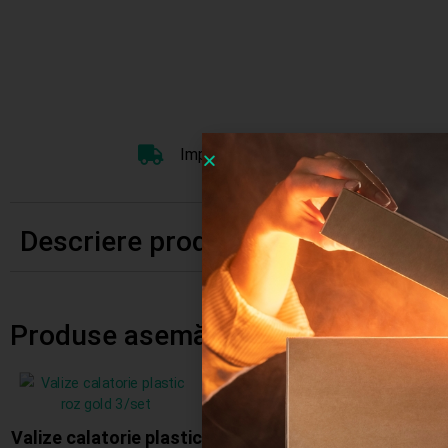
Importator Direct
Transport Grat
Descriere produs
Produse asemănătoare
Stoc
epuizat
Valize galben 3/set PP
Valize calatorie plastic
950.00
lei