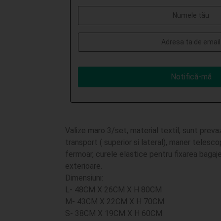
Notifică-mă
Valize maro 3/set, material textil, sunt preva
transport ( superior si lateral), maner telesc
fermoar, curele elastice pentru fixarea bagajel
exterioare.
Dimensiuni:
L- 48CM X 26CM X H 80CM
M- 43CM X 22CM X H 70CM
S- 38CM X 19CM X H 60CM