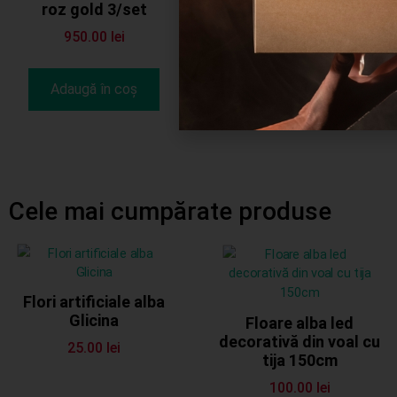
roz gold 3/set
950.00
lei
Completează
Adaugă în coș
cererea
Cele mai cumpărate produse
Flori artificiale alba
Glicina
Floare alba led
decorativă din voal cu
25.00
lei
tija 150cm
100.00
lei