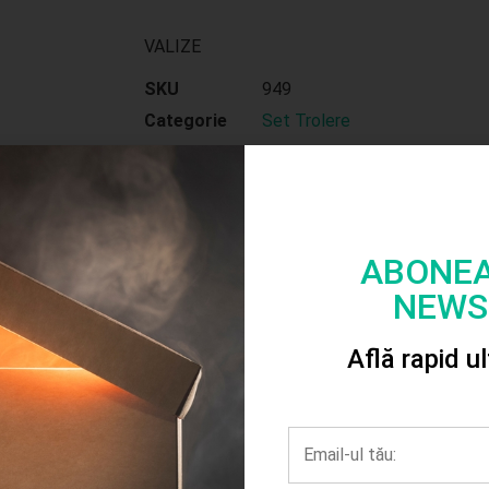
VALIZE
SKU
949
Categorie
Set Trolere
uit peste 300 lei
Livrare Rapidă din stoc
Plata cu Car
ABONEA
NEWS
Află rapid u
Reduceri!
Valiza plastic 1PS L
gold
Valize plastic maro