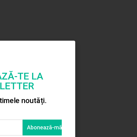
dul sau ramburs
ZĂ-TE LA
LETTER
ltimele noutăți.
Valize plastic gri 3/set
950.00
lei