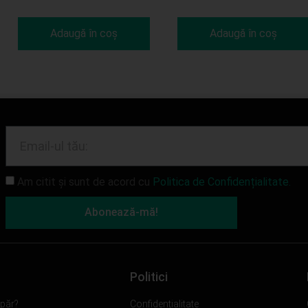
Adaugă în coș
Adaugă în coș
Am citit și sunt de acord cu
Politica de Confidențialitate.
Abonează-mă!
Politici
păr?
Confidențialitate