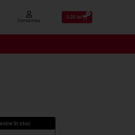
0
0.00
lei
Contul meu
vine în stoc