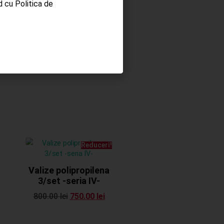
rd cu
Politica de
Adaugă în coș
Reduceri!
Valize polipropilena
3/set -seria IV-
800.00
lei
750.00
lei