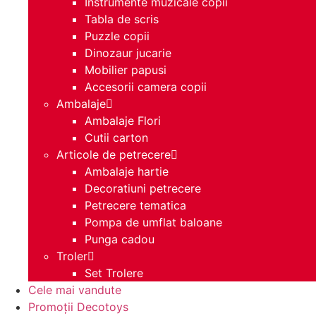
Instrumente muzicale copii
Tabla de scris
Puzzle copii
Dinozaur jucarie
Mobilier papusi
Accesorii camera copii
Ambalaje
Ambalaje Flori
Cutii carton
Articole de petrecere
Ambalaje hartie
Decoratiuni petrecere
Petrecere tematica
Pompa de umflat baloane
Punga cadou
Troler
Set Trolere
Cele mai vandute
Promoții Decotoys