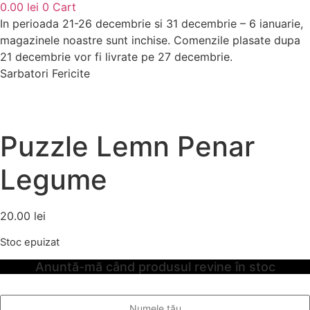
0.00
lei
0
Cart
In perioada 21-26 decembrie si 31 decembrie – 6 ianuarie,
magazinele noastre sunt inchise. Comenzile plasate dupa
21 decembrie vor fi livrate pe 27 decembrie.
Sarbatori Fericite
Stoc
epuizat
Puzzle Lemn Penar
Legume
20.00
lei
Stoc epuizat
Anuntă-mă când produsul revine în stoc