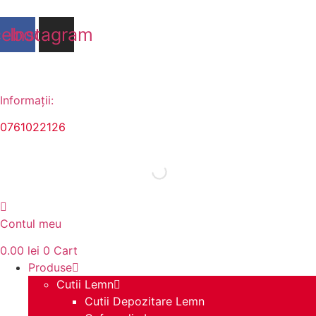
Sari
la
cebook
Instagram
conținut
Informații:
0761022126
Contul meu
0.00
lei
0
Cart
Produse
Cutii Lemn
Cutii Depozitare Lemn