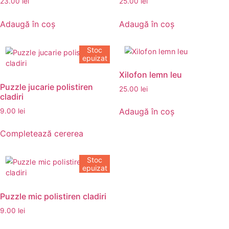
23.00
lei
25.00
lei
Adaugă în coș
Adaugă în coș
Stoc
epuizat
Xilofon lemn leu
Puzzle jucarie polistiren
25.00
lei
cladiri
Adaugă în coș
9.00
lei
Completează cererea
Stoc
epuizat
Puzzle mic polistiren cladiri
9.00
lei