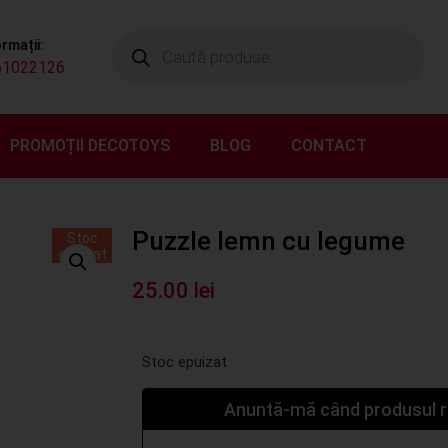
ormații:
61022126
PROMOȚII DECOTOYS
BLOG
CONTACT
Puzzle lemn cu legume
Stoc
epuizat
25.00
lei
Stoc epuizat
Anuntă-mă când produsul re