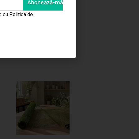
rd cu
Politica de
Completează
cererea