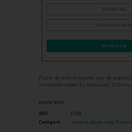
Notifică-mă
Puzzle din lemn cu legume, usor de asamblat cu
recomanda copiilor 3+. Dimensiuni ; 21.5cm x
puzzle lemn
SKU
2100
Categorii
Jocuri si Jucarii copii
,
Puzzle c