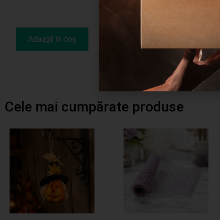
Completează
Adaugă în coș
cererea
Cele mai cumpărate produse