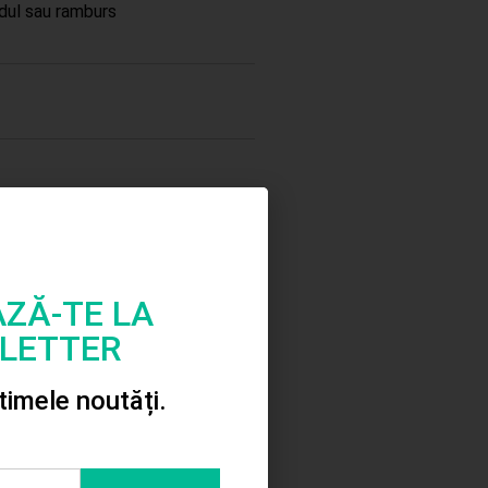
dul sau ramburs
Stoc
epuizat
ZĂ-TE LA
Puzzle lemn gros
LETTER
forme geometrice
25.00
lei
ltimele noutăți.