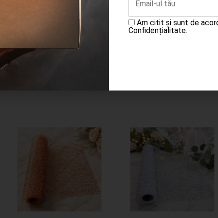
23.00
lei
Am citit și sunt de aco
Completează
Confidențialitate.
Adaugă în coș
cererea