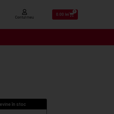
0
0.00
lei
Contul meu
vine în stoc