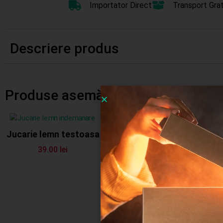
Importator Direct
Transport Grat
Descriere produs
Produse asemănătoare
Stoc
epuizat
Jucarie lemn testoasa
Puzzle polistiren
39.00
lei
cladiri statuia libertatii
9.00
lei