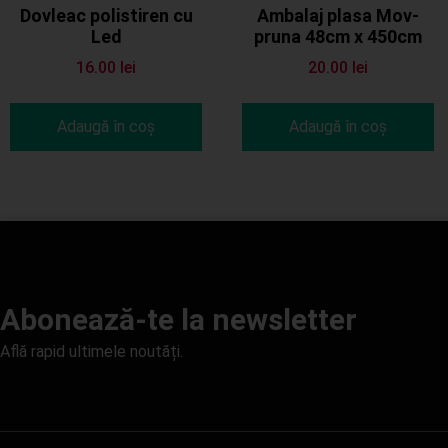
Dovleac polistiren cu
Ambalaj plasa Mov-
Led
pruna 48cm x 450cm
16.00
lei
20.00
lei
Adaugă în coș
Adaugă în coș
Abonează-te la newsletter
Află rapid ultimele noutăți.