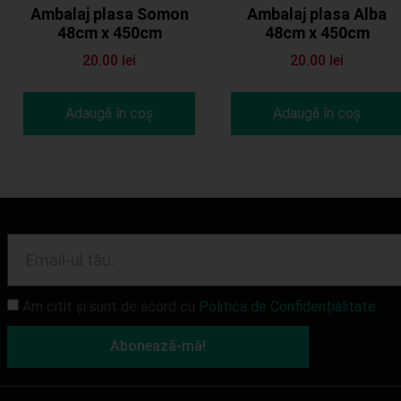
Ambalaj plasa Somon
Ambalaj plasa Alba
48cm x 450cm
48cm x 450cm
20.00
lei
20.00
lei
Adaugă în coș
Adaugă în coș
Am citit și sunt de acord cu
Politica de Confidențialitate.
Abonează-mă!