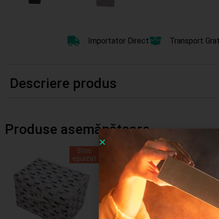
Importator Direct
Transport Grat
Descriere produs
Produse asemănătoare
Stoc
Stoc
epuizat
epuizat