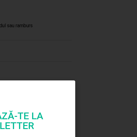
dul sau ramburs
ZĂ-TE LA
LETTER