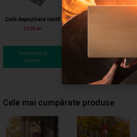
Cutii depozitare textil
Cutie carton 1ps
cilindrica
23.00
lei
15.00
lei
Completează
Completează
cererea
cererea
Cele mai cumpărate produse