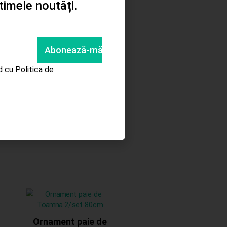
ltimele noutăți.
Folie plastic 20/set
56cm x 56cm
15.00
lei
rd cu
Politica de
Adaugă în coș
Ornament paie de