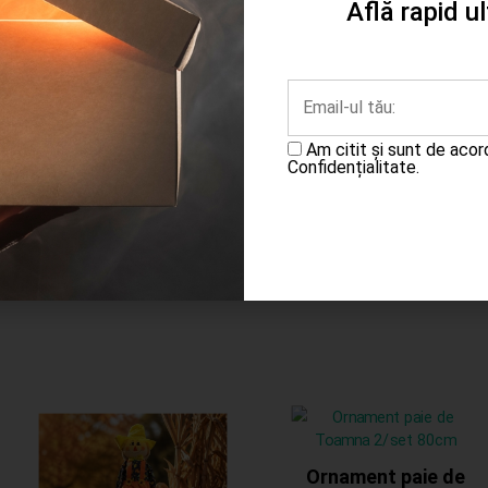
Află rapid u
Ambalaj plastic pentru
Cutie carton inima
flori 50/set roz
3/set
18.00
lei
31.00
lei
Am citit și sunt de aco
Confidențialitate.
Completează
cererea
Adaugă în coș
Ornament paie de