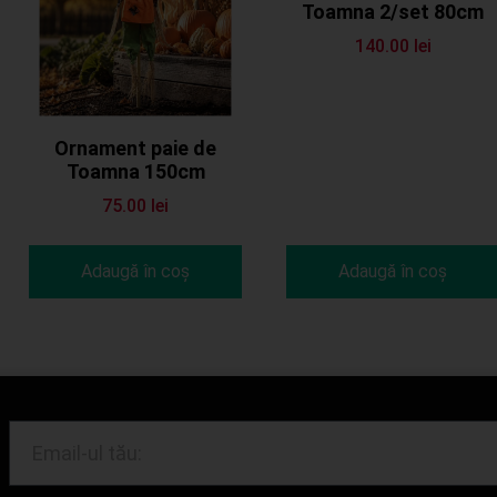
Toamna 2/set 80cm
140.00
lei
Ornament paie de
Toamna 150cm
75.00
lei
Adaugă în coș
Adaugă în coș