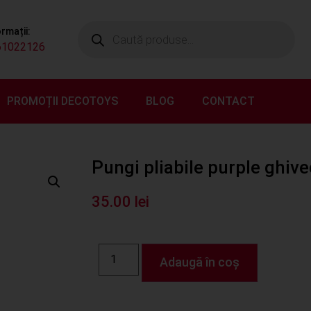
ormații:
61022126
PROMOȚII DECOTOYS
BLOG
CONTACT
Pungi pliabile purple ghiv
35.00
lei
Adaugă în coș