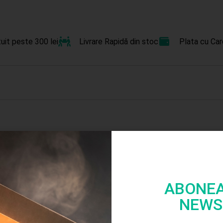
uit peste 300 lei
Livrare Rapidă din stoc
Plata cu Car
Stoc
epuizat
ABONEA
NEWS