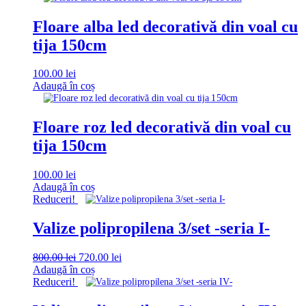
Floare alba led decorativă din voal cu
tija 150cm
100.00
lei
Adaugă în coș
Floare roz led decorativă din voal cu
tija 150cm
100.00
lei
Adaugă în coș
Reduceri!
Valize polipropilena 3/set -seria I-
Prețul
Prețul
800.00
lei
720.00
lei
inițial
curent
Adaugă în coș
a
este:
Reduceri!
fost:
720.00 lei.
800.00 lei.