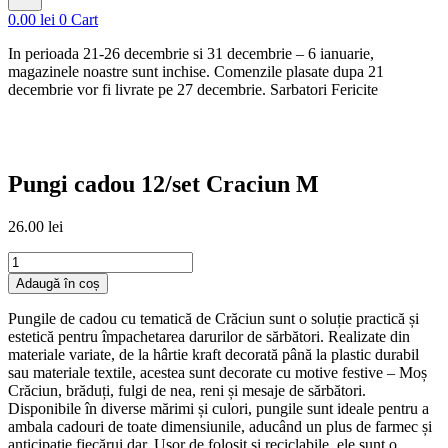
0.00
lei
0
Cart
In perioada 21-26 decembrie si 31 decembrie – 6 ianuarie,
magazinele noastre sunt inchise. Comenzile plasate dupa 21
decembrie vor fi livrate pe 27 decembrie. Sarbatori Fericite
Pungi cadou 12/set Craciun M
26.00
lei
Cantitate
Pungi
Adaugă în coș
cadou
12/set
Pungile de cadou cu tematică de Crăciun sunt o soluție practică și
Craciun
estetică pentru împachetarea darurilor de sărbători. Realizate din
M
materiale variate, de la hârtie kraft decorată până la plastic durabil
sau materiale textile, acestea sunt decorate cu motive festive – Moș
Crăciun, brăduți, fulgi de nea, reni și mesaje de sărbători.
Disponibile în diverse mărimi și culori, pungile sunt ideale pentru a
ambala cadouri de toate dimensiunile, aducând un plus de farmec și
anticipație fiecărui dar. Ușor de folosit și reciclabile, ele sunt o