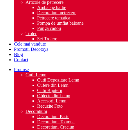
Articole de petrecere
Ambalaje hartie
Decoratiuni petrecere
Petrecere tematica
Pompa de umflat baloane
Punga cadou
Troler
Set Trolere
Cele mai vandute
Promoții Decotoys
Blog
Contact
Produse
Cutii Lemn
Cutii Depozitare Lemn
Cufere din Lemn
Cutii Bijuterii
Obiecte din Lemn
Accesorii Lemn
Recuzite Foto
Decoratiuni
Decoratiuni Paste
Decoratiuni Toamna
Decoratiuni Craciun