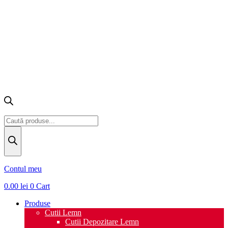
Products
search
Contul meu
0.00
lei
0
Cart
Produse
Cutii Lemn
Cutii Depozitare Lemn