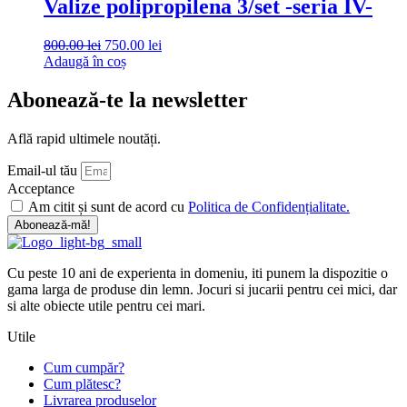
Valize polipropilena 3/set -seria IV-
Prețul
Prețul
800.00
lei
750.00
lei
inițial
curent
Adaugă în coș
a
este:
fost:
750.00 lei.
Abonează-te la newsletter
800.00 lei.
Află rapid ultimele noutăți.
Email-ul tău
Acceptance
Am citit și sunt de acord cu
Politica de Confidențialitate.
Abonează-mă!
Cu peste 10 ani de experienta in domeniu, iti punem la dispozitie o
gama larga de produse din lemn. Jocuri si jucarii pentru cei mici, dar
si alte obiecte utile pentru cei mari.
Utile
Cum cumpăr?
Cum plătesc?
Livrarea produselor