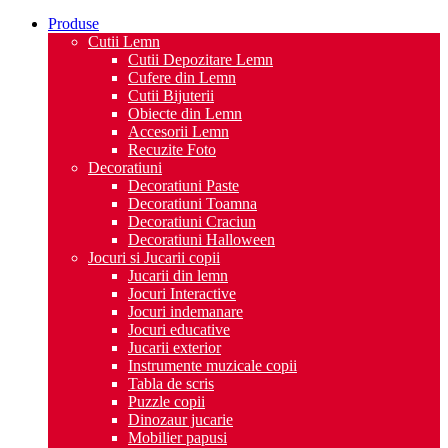
Produse
Cutii Lemn
Cutii Depozitare Lemn
Cufere din Lemn
Cutii Bijuterii
Obiecte din Lemn
Accesorii Lemn
Recuzite Foto
Decoratiuni
Decoratiuni Paste
Decoratiuni Toamna
Decoratiuni Craciun
Decoratiuni Halloween
Jocuri si Jucarii copii
Jucarii din lemn
Jocuri Interactive
Jocuri indemanare
Jocuri educative
Jucarii exterior
Instrumente muzicale copii
Tabla de scris
Puzzle copii
Dinozaur jucarie
Mobilier papusi