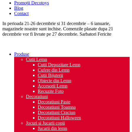
Promoții Decotoys
Blog
Contact
In perioada 21-26 decembrie si 31 decembrie – 6 ianuarie,
magazinele noastre sunt inchise. Comenzile plasate dupa 21
decembrie vor fi livrate pe 27 decembrie. Sarbatori Fericite
Produse
Cutii Lemn
Cutii Depozitare Lemn
Cufere din Lemn
Cutii Bijuterii
Obiecte din Lemn
Accesorii Lemn
Recuzite Foto
Decoratiuni
Decoratiuni Paste
Decoratiuni Toamna
Decoratiuni Craciun
Decoratiuni Halloween
Jocuri si Jucarii copii
Jucarii din lemn