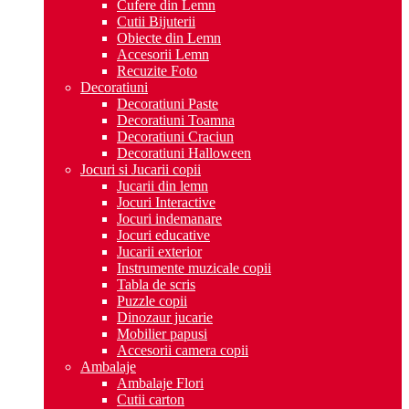
Cufere din Lemn
Cutii Bijuterii
Obiecte din Lemn
Accesorii Lemn
Recuzite Foto
Decoratiuni
Decoratiuni Paste
Decoratiuni Toamna
Decoratiuni Craciun
Decoratiuni Halloween
Jocuri si Jucarii copii
Jucarii din lemn
Jocuri Interactive
Jocuri indemanare
Jocuri educative
Jucarii exterior
Instrumente muzicale copii
Tabla de scris
Puzzle copii
Dinozaur jucarie
Mobilier papusi
Accesorii camera copii
Ambalaje
Ambalaje Flori
Cutii carton