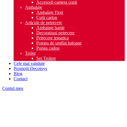
Accesorii camera copii
Ambalaje
Ambalaje Flori
Cutii carton
Articole de petrecere
Ambalaje hartie
Decoratiuni petrecere
Petrecere tematica
Pompa de umflat baloane
Punga cadou
Troler
Set Trolere
Cele mai vandute
Promoții Decotoys
Blog
Contact
Contul meu