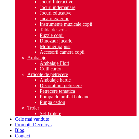
Jocuri Interactive
Jocuri indemanare
Jocuri educative
Jucarii exterior
Instrumente muzicale copii
Tabla de scris
Puzzle copii
Dinozaur jucarie
Mobilier papusi
Accesorii camera copii
Ambalaje
Ambalaje Flori
Cutii carton
Articole de petrecere
Ambalaje hartie
Decoratiuni petrecere
Petrecere tematica
Pompa de umflat baloane
Punga cadou
Troler
Set Trolere
Cele mai vandute
Promoții Decotoys
Blog
Contact