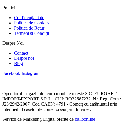
Politici
Confidențialitate
Politica de Cookies
Politica de Retur
Termeni și Condiții
Despre Noi
Contact
Despre noi
Blog
Facebook
Instagram
Operatorul magazinului euroartonline.ro este S.C. EUROART
IMPORT-EXPORT S.R.L., CUI: RO22687232, Nr. Reg. Com.:
J23/2942/2007, Cod CAEN: 4791 - Comerț cu amănuntul prin
intermediul caselor de comenzi sau prin Internet.
Servicii de Marketing Digital oferite de
balloonline