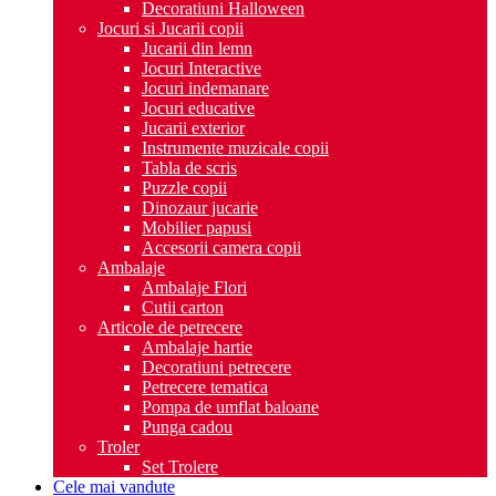
Decoratiuni Halloween
Jocuri si Jucarii copii
Jucarii din lemn
Jocuri Interactive
Jocuri indemanare
Jocuri educative
Jucarii exterior
Instrumente muzicale copii
Tabla de scris
Puzzle copii
Dinozaur jucarie
Mobilier papusi
Accesorii camera copii
Ambalaje
Ambalaje Flori
Cutii carton
Articole de petrecere
Ambalaje hartie
Decoratiuni petrecere
Petrecere tematica
Pompa de umflat baloane
Punga cadou
Troler
Set Trolere
Cele mai vandute