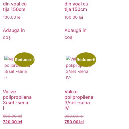
din voal cu
din voal cu
tija 150cm
tija 150cm
100.00
lei
100.00
lei
Adaugă în
Adaugă în
coș
coș
Reduceri!
Reduceri!
Valize
Valize
polipropilena
polipropilena
3/set -seria
3/set -seria
I-
IV-
800.00
lei
800.00
lei
720.00
lei
750.00
lei