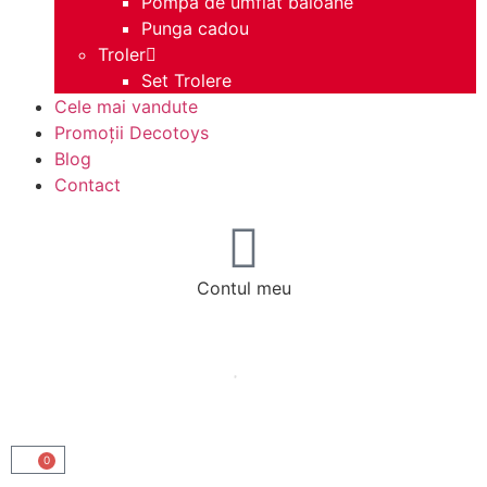
Pompa de umflat baloane
Punga cadou
Troler
Set Trolere
Cele mai vandute
Promoții Decotoys
Blog
Contact
Contul meu
0