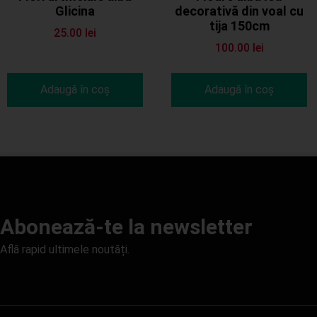
Glicina
decorativă din voal cu
tija 150cm
25.00
lei
100.00
lei
Adaugă în coș
Adaugă în coș
Abonează-te la newsletter
Află rapid ultimele noutăți.