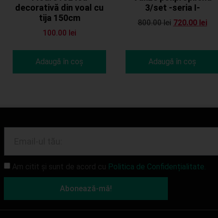
decorativă din voal cu
3/set -seria I-
tija 150cm
800.00
lei
720.00
lei
100.00
lei
Adaugă în coș
Adaugă în coș
Am citit și sunt de acord cu
Politica de Confidențialitate.
Abonează-mă!