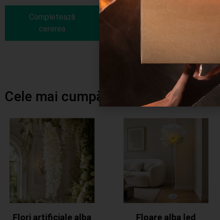
Completează
cererea
Adaugă în coș
Cele mai cumpărate produse
Flori artificiale alba
Floare alba led