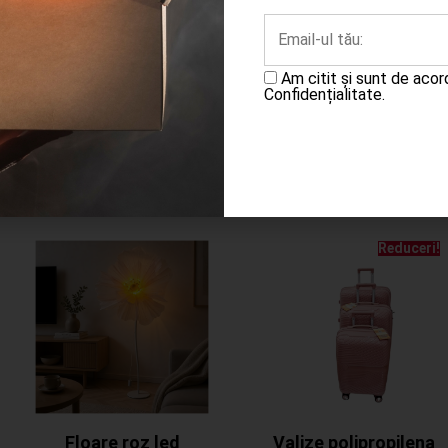
Adaugă în coș
Adaugă în coș
Am citit și sunt de aco
Confidențialitate.
Reduceri!
Floare roz led
Valize polipropilena