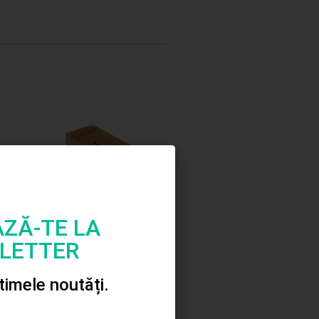
ZĂ-TE LA
LETTER
Pusculita lemn carte
ltimele noutăți.
9.00
lei