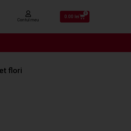
0
0.00
lei
Contul meu
t flori