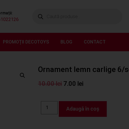
ormații:
61022126
PROMOȚII DECOTOYS
BLOG
CONTACT
Ornament lemn carlige 6/se
10.00
lei
7.00
lei
Adaugă în coș