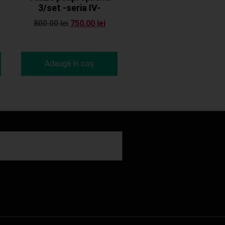
3/set -seria IV-
800.00
lei
750.00
lei
Adaugă în coș