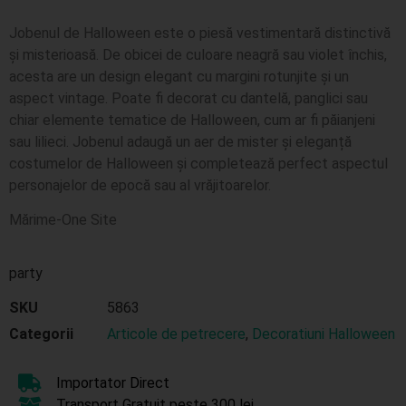
Jobenul de Halloween este o piesă vestimentară distinctivă
și misterioasă. De obicei de culoare neagră sau violet închis,
acesta are un design elegant cu margini rotunjite și un
aspect vintage. Poate fi decorat cu dantelă, panglici sau
chiar elemente tematice de Halloween, cum ar fi păianjeni
sau lilieci. Jobenul adaugă un aer de mister și eleganță
costumelor de Halloween și completează perfect aspectul
personajelor de epocă sau al vrăjitoarelor.
Mărime-One Site
party
SKU
5863
Categorii
Articole de petrecere
,
Decoratiuni Halloween
Importator Direct
Transport Gratuit peste 300 lei