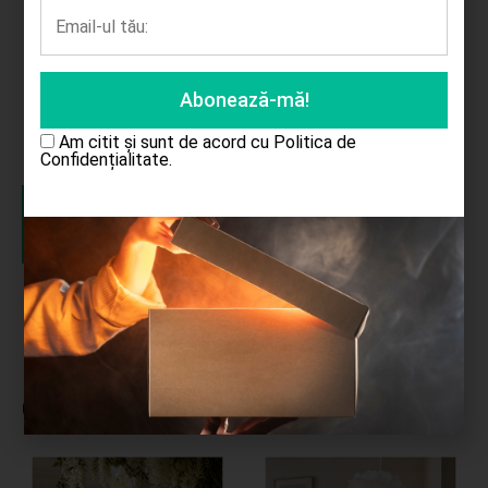
Baloane jumbo 50/set
Am citit și sunt de acord cu
Politica de
55.00
lei
Confidențialitate.
Completează
cererea
Cele mai cumpărate produse