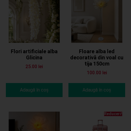
Flori artificiale alba
Floare alba led
Glicina
decorativă din voal cu
tija 150cm
25.00
lei
100.00
lei
Adaugă în coș
Adaugă în coș
Reduceri!