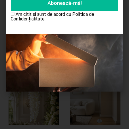
Am citit și sunt de acord cu
Politica de
Adaugă în coș
Confidențialitate.
Cele mai cumpărate produse