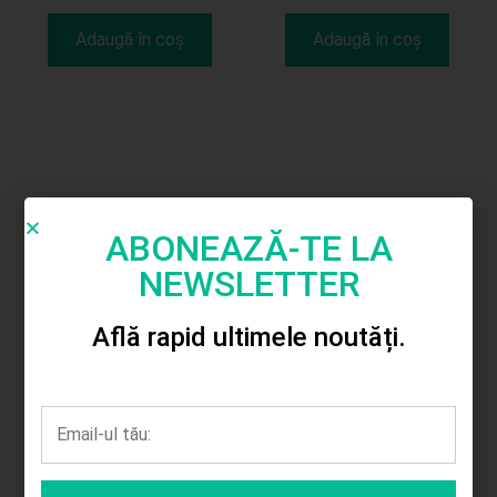
Adaugă în coș
Adaugă în coș
ABONEAZĂ-TE LA
NEWSLETTER
Află rapid ultimele noutăți.
Dovleac polistiren 1ps
S
27.00
lei