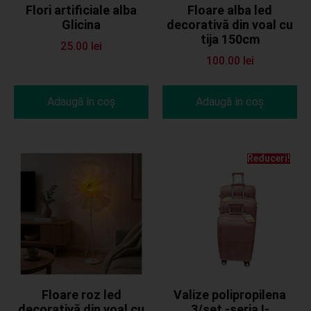
Flori artificiale alba
Floare alba led
Glicina
decorativă din voal cu
tija 150cm
25.00
lei
100.00
lei
Adaugă în coș
Adaugă în coș
Reduceri!
Floare roz led
Valize polipropilena
decorativă din voal cu
3/set -seria I-