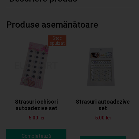
Produse asemănătoare
Stoc
epuizat
Strasuri ochisori
Strasuri autoadezive
autoadezive set
set
6.00
lei
5.00
lei
Completează