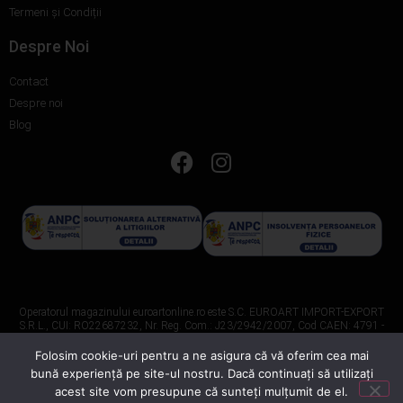
Termeni și Condiții
Despre Noi
Contact
Despre noi
Blog
Operatorul magazinului euroartonline.ro este S.C. EUROART IMPORT-EXPORT
S.R.L., CUI: RO22687232, Nr. Reg. Com.: J23/2942/2007, Cod CAEN: 4791 -
Comerț cu amănuntul prin intermediul caselor de comenzi sau prin Internet.
Folosim cookie-uri pentru a ne asigura că vă oferim cea mai
Servicii de Marketing Digital oferite de
balloonline
bună experiență pe site-ul nostru. Dacă continuați să utilizați
acest site vom presupune că sunteți mulțumit de el.