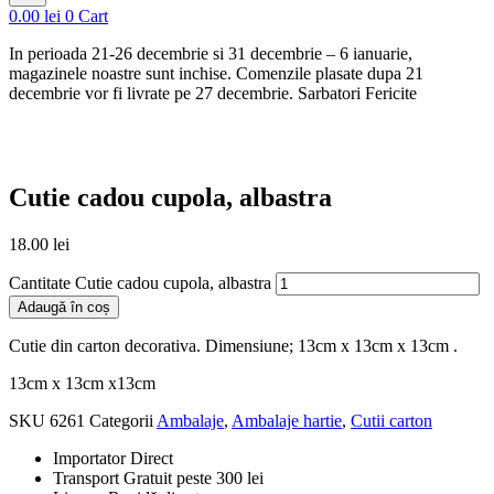
0.00
lei
0
Cart
In perioada 21-26 decembrie si 31 decembrie – 6 ianuarie,
magazinele noastre sunt inchise. Comenzile plasate dupa 21
decembrie vor fi livrate pe 27 decembrie. Sarbatori Fericite
Cutie cadou cupola, albastra
18.00
lei
Cantitate Cutie cadou cupola, albastra
Adaugă în coș
Cutie din carton decorativa. Dimensiune; 13cm x 13cm x 13cm .
13cm x 13cm x13cm
SKU
6261
Categorii
Ambalaje
,
Ambalaje hartie
,
Cutii carton
Importator Direct
Transport Gratuit peste 300 lei