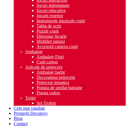
Jocuri Interactive
Jocuri indemanare
Jocuri educative
Jucarii exterior
Instrumente muzicale copii
Tabla de scris
Puzzle copii
Dinozaur jucarie
Mobilier papusi
Accesorii camera copii
Ambalaje
Ambalaje Flori
Cutii carton
Articole de petrecere
Ambalaje hartie
Decoratiuni petrecere
Petrecere tematica
Pompa de umflat baloane
Punga cadou
Troler
Set Trolere
Cele mai vandute
Promoții Decotoys
Blog
Contact