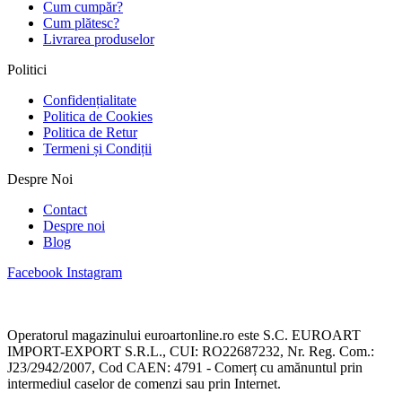
Cum cumpăr?
Cum plătesc?
Livrarea produselor
Politici
Confidențialitate
Politica de Cookies
Politica de Retur
Termeni și Condiții
Despre Noi
Contact
Despre noi
Blog
Facebook
Instagram
Operatorul magazinului euroartonline.ro este S.C. EUROART
IMPORT-EXPORT S.R.L., CUI: RO22687232, Nr. Reg. Com.:
J23/2942/2007, Cod CAEN: 4791 - Comerț cu amănuntul prin
intermediul caselor de comenzi sau prin Internet.