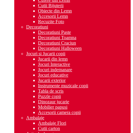
Cufere din Lemn
Cutii Bijuterii
Obiecte din Lemn
Accesorii Lemn
Recuzite Foto
Decoratiuni
Decoratiuni Paste
Decoratiuni Toamna
Decoratiuni Craciun
Decoratiuni Halloween
Jocuri si Jucarii copii
Jucarii din lemn
Jocuri Interactive
Jocuri indemanare
Jocuri educative
Jucarii exterior
Instrumente muzicale copii
Tabla de scris
Puzzle copii
Dinozaur jucarie
Mobilier papusi
Accesorii camera copii
Ambalaje
Ambalaje Flori
Cutii carton