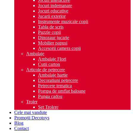
Jocuri Interactive
Jocuri indemanare
Jocuri educative
Jucarii exterior
Instrumente muzicale copii
Tabla de scris
Puzzle copii
Dinozaur jucarie
Mobilier papusi
Accesorii camera copii
Ambalaje
Ambalaje Flori
Cutii carton
Articole de petrecere
Ambalaje hartie
Decoratiuni petrecere
Petrecere tematica
Pompa de umflat baloane
Punga cadou
Troler
Set Trolere
Cele mai vandute
Promoții Decotoys
Blog
Contact