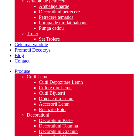
Articole de petrecere
Ambalaje hartie
Decoratiuni petrecere
Petrecere tematica
Pompa de umflat baloane
Punga cadou
Troler
Set Trolere
Cele mai vandute
Promoții Decotoys
Blog
Contact
Produse
Cutii Lemn
Cutii Depozitare Lemn
Cufere din Lemn
Cutii Bijuterii
Obiecte din Lemn
Accesorii Lemn
Recuzite Foto
Decoratiuni
Decoratiuni Paste
Decoratiuni Toamna
Decoratiuni Craciun