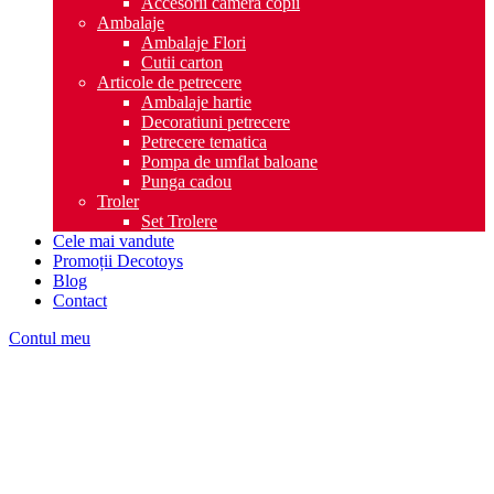
Accesorii camera copii
Ambalaje
Ambalaje Flori
Cutii carton
Articole de petrecere
Ambalaje hartie
Decoratiuni petrecere
Petrecere tematica
Pompa de umflat baloane
Punga cadou
Troler
Set Trolere
Cele mai vandute
Promoții Decotoys
Blog
Contact
Contul meu