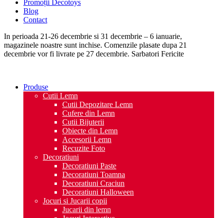
Promoții Decotoys
Blog
Contact
In perioada 21-26 decembrie si 31 decembrie – 6 ianuarie,
magazinele noastre sunt inchise. Comenzile plasate dupa 21
decembrie vor fi livrate pe 27 decembrie. Sarbatori Fericite
Produse
Cutii Lemn
Cutii Depozitare Lemn
Cufere din Lemn
Cutii Bijuterii
Obiecte din Lemn
Accesorii Lemn
Recuzite Foto
Decoratiuni
Decoratiuni Paste
Decoratiuni Toamna
Decoratiuni Craciun
Decoratiuni Halloween
Jocuri si Jucarii copii
Jucarii din lemn