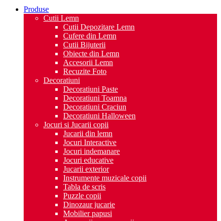
Produse
Cutii Lemn
Cutii Depozitare Lemn
Cufere din Lemn
Cutii Bijuterii
Obiecte din Lemn
Accesorii Lemn
Recuzite Foto
Decoratiuni
Decoratiuni Paste
Decoratiuni Toamna
Decoratiuni Craciun
Decoratiuni Halloween
Jocuri si Jucarii copii
Jucarii din lemn
Jocuri Interactive
Jocuri indemanare
Jocuri educative
Jucarii exterior
Instrumente muzicale copii
Tabla de scris
Puzzle copii
Dinozaur jucarie
Mobilier papusi