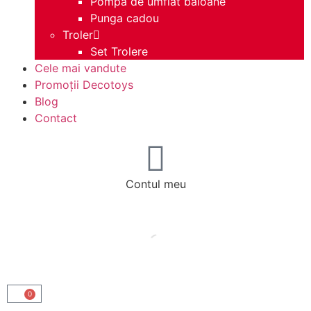
Pompa de umflat baloane
Punga cadou
Troler
Set Trolere
Cele mai vandute
Promoții Decotoys
Blog
Contact
Contul meu
0