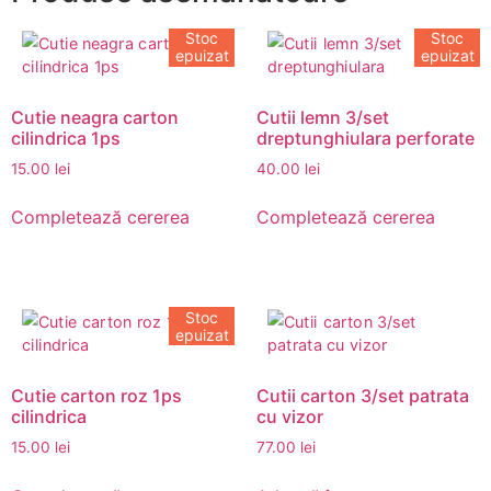
Stoc
Stoc
epuizat
epuizat
Cutie neagra carton
Cutii lemn 3/set
cilindrica 1ps
dreptunghiulara perforate
15.00
lei
40.00
lei
Completează cererea
Completează cererea
Stoc
epuizat
Cutie carton roz 1ps
Cutii carton 3/set patrata
cilindrica
cu vizor
15.00
lei
77.00
lei