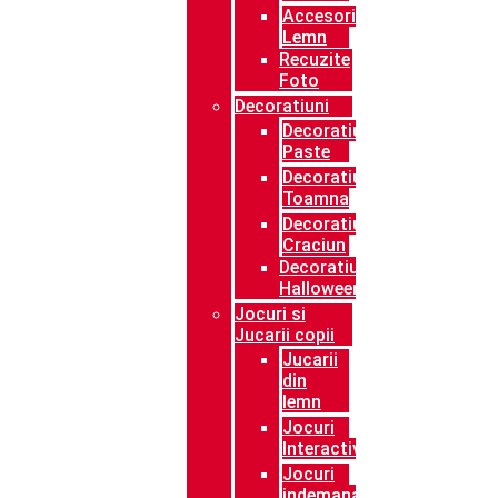
Accesorii
Lemn
Recuzite
Foto
Decoratiuni
Decoratiuni
Paste
Decoratiuni
Toamna
Decoratiuni
Craciun
Decoratiuni
Halloween
Jocuri si
Jucarii copii
Jucarii
din
lemn
Jocuri
Interactive
Jocuri
indemanare