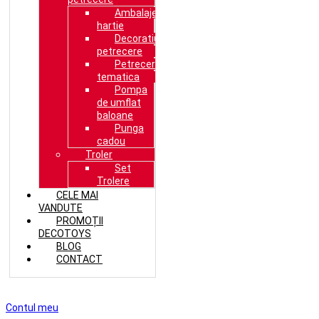
Ambalaje
hartie
Decoratiuni
petrecere
Petrecere
tematica
Pompa
de umflat
baloane
Punga
cadou
Troler
Set
Trolere
CELE MAI
VANDUTE
PROMOȚII
DECOTOYS
BLOG
CONTACT
Contul meu