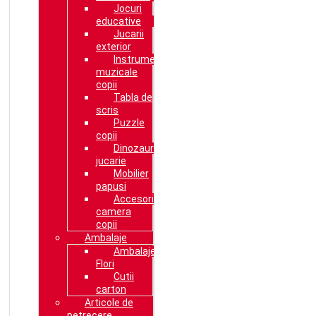
Jocuri
educative
Jucarii
exterior
Instrumente
muzicale
copii
Tabla de
scris
Puzzle
copii
Dinozaur
jucarie
Mobilier
papusi
Accesorii
camera
copii
Ambalaje
Ambalaje
Flori
Cutii
carton
Articole de
petrecere