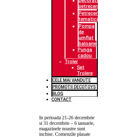
Decoratiuni
petrecere
Petrecere
tematica
Pompa
de
umflat
baloane
Punga
cadou
Troler
Set
Trolere
CELE MAI VANDUTE
PROMOȚII DECOTOYS
BLOG
CONTACT
In perioada 21-26 decembrie
si 31 decembrie – 6 ianuarie,
magazinele noastre sunt
inchise. Comenzile plasate