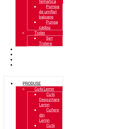
tematica
Pompa
de umflat
baloane
Punga
cadou
Troler
Set
Trolere
CELE MAI VANDUTE
PROMOȚII DECOTOYS
BLOG
CONTACT
PRODUSE
Cutii Lemn
Cutii
Depozitare
Lemn
Cufere
din
Lemn
Cutii