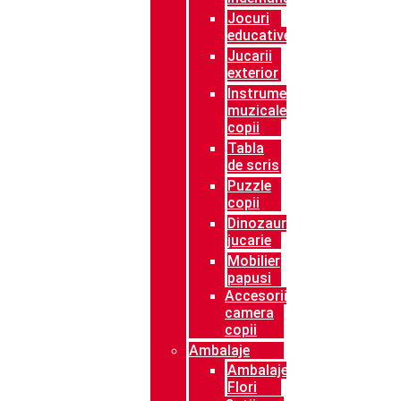
Jocuri
educative
Jucarii
exterior
Instrumente
muzicale
copii
Tabla
de scris
Puzzle
copii
Dinozaur
jucarie
Mobilier
papusi
Accesorii
camera
copii
Ambalaje
Ambalaje
Flori