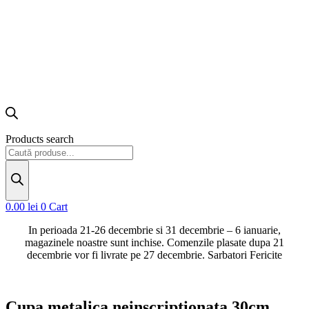
Products search
0.00
lei
0
Cart
In perioada 21-26 decembrie si 31 decembrie – 6 ianuarie,
magazinele noastre sunt inchise. Comenzile plasate dupa 21
decembrie vor fi livrate pe 27 decembrie. Sarbatori Fericite
Cupa metalica neinscriptionata 30cm