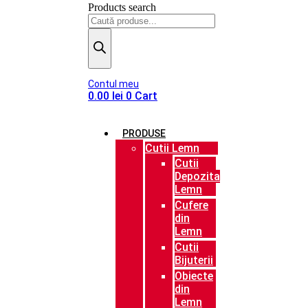
Products search
Contul meu
0.00
lei
0
Cart
PRODUSE
Cutii Lemn
Cutii
Depozitare
Lemn
Cufere
din
Lemn
Cutii
Bijuterii
Obiecte
din
Lemn