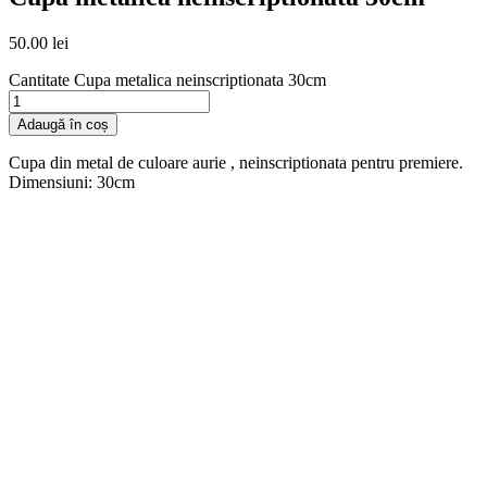
50.00
lei
Cantitate Cupa metalica neinscriptionata 30cm
Adaugă în coș
Cupa din metal de culoare aurie , neinscriptionata pentru premiere.
Dimensiuni: 30cm
SKU
6649
Categorii
Articole de petrecere
,
Cupa metalica
,
Medalii
din Metal
Importator Direct
Transport Gratuit peste 300 lei
Livrare Rapidă din stoc
Plata cu Cardul sau ramburs
Descriere produs
Produse asemănătoare
Produse similare