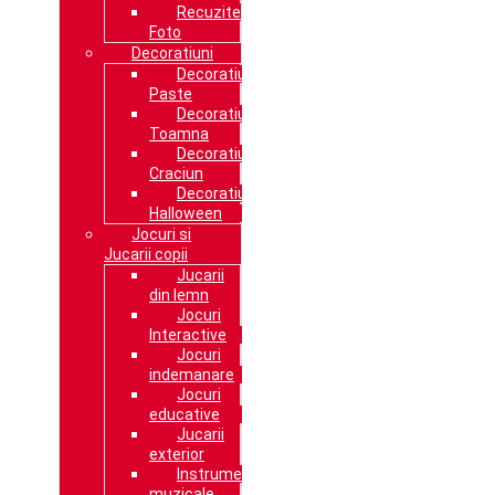
Recuzite
Foto
Decoratiuni
Decoratiuni
Paste
Decoratiuni
Toamna
Decoratiuni
Craciun
Decoratiuni
Halloween
Jocuri si
Jucarii copii
Jucarii
din lemn
Jocuri
Interactive
Jocuri
indemanare
Jocuri
educative
Jucarii
exterior
Instrumente
muzicale