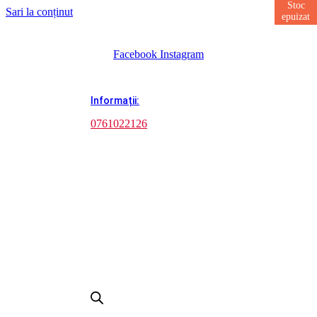
Stoc
Stoc
Stoc
Stoc
Sari la conținut
epuizat
epuizat
epuizat
epuizat
Facebook
Instagram
Informații:
0761022126