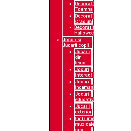
Decoratiuni
Toamna
Decoratiuni
Craciun
Decoratiuni
Halloween
Jocuri si
Jucarii copii
Jucarii
din
lemn
Jocuri
Interactive
Jocuri
indemanare
Jocuri
educative
Jucarii
exterior
Instrumente
muzicale
copii