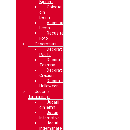
Bijuterii
Obiecte
din
Lemn
Accesorii
Lemn
Recuzite
Foto
Decoratiuni
Decoratiuni
Paste
Decoratiuni
Toamna
Decoratiuni
Craciun
Decoratiuni
Halloween
Jocuri si
Jucarii copii
Jucarii
din lemn
Jocuri
Interactive
Jocuri
indemanare