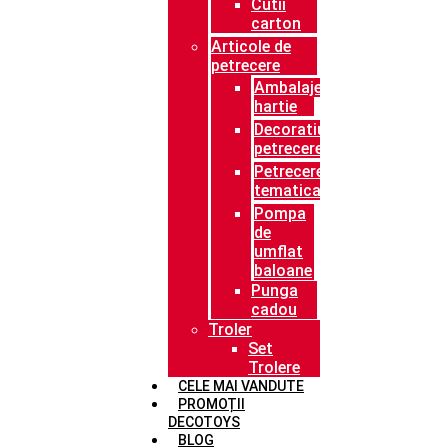
Cutii
carton
Articole de
petrecere
Ambalaje
hartie
Decoratiuni
petrecere
Petrecere
tematica
Pompa
de
umflat
baloane
Punga
cadou
Troler
Set
Trolere
CELE MAI VANDUTE
PROMOȚII
DECOTOYS
BLOG