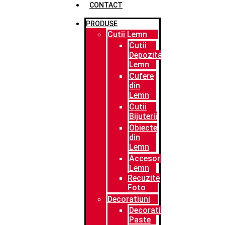
CONTACT
PRODUSE
Cutii Lemn
Cutii
Depozitare
Lemn
Cufere
din
Lemn
Cutii
Bijuterii
Obiecte
din
Lemn
Accesorii
Lemn
Recuzite
Foto
Decoratiuni
Decoratiuni
Paste