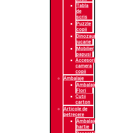
Tabla
de
scris
Puzzle
copii
Dinozaur
jucarie
Mobilier
papusi
Accesorii
camera
copii
Ambalaje
Ambalaje
Flori
Cutii
carton
Articole de
petrecere
Ambalaje
hartie