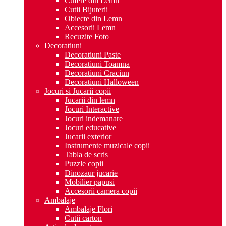
Cufere din Lemn
Cutii Bijuterii
Obiecte din Lemn
Accesorii Lemn
Recuzite Foto
Decoratiuni
Decoratiuni Paste
Decoratiuni Toamna
Decoratiuni Craciun
Decoratiuni Halloween
Jocuri si Jucarii copii
Jucarii din lemn
Jocuri Interactive
Jocuri indemanare
Jocuri educative
Jucarii exterior
Instrumente muzicale copii
Tabla de scris
Puzzle copii
Dinozaur jucarie
Mobilier papusi
Accesorii camera copii
Ambalaje
Ambalaje Flori
Cutii carton