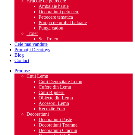
Articole de petrecere
Ambalaje hartie
Decoratiuni petrecere
Petrecere tematica
Pompa de umflat baloane
Punga cadou
Troler
Set Trolere
Cele mai vandute
Promoții Decotoys
Blog
Contact
Produse
Cutii Lemn
Cutii Depozitare Lemn
Cufere din Lemn
Cutii Bijuterii
Obiecte din Lemn
Accesorii Lemn
Recuzite Foto
Decoratiuni
Decoratiuni Paste
Decoratiuni Toamna
Decoratiuni Craciun