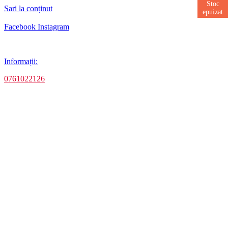
Stoc
Stoc
Stoc
Stoc
Sari la conținut
epuizat
epuizat
epuizat
epuizat
Facebook
Instagram
Informații:
0761022126