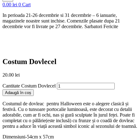
0.00
lei
0
Cart
In perioada 21-26 decembrie si 31 decembrie – 6 ianuarie,
magazinele noastre sunt inchise. Comenzile plasate dupa 21
decembrie vor fi livrate pe 27 decembrie. Sarbatori Fericite
Costum Dovlecel
20.00
lei
Cantitate Costum Dovlecel
Adaugă în coș
Costumul de dovleac pentru Halloween este o alegere clasică și
festivă. Cu o tunsoare portocalie luminoasă, este decorat cu detalii
adorabile, cum ar fi ochi, nas și gură sculptate în jurul feței. Poate fi
completat cu o pălărie(este inclusă) cu frunze și o coadă de dovleac
pentru a aduce în viață această simbol iconic al sezonului de toamnă.
Dimensiuni-54cm x 57cm