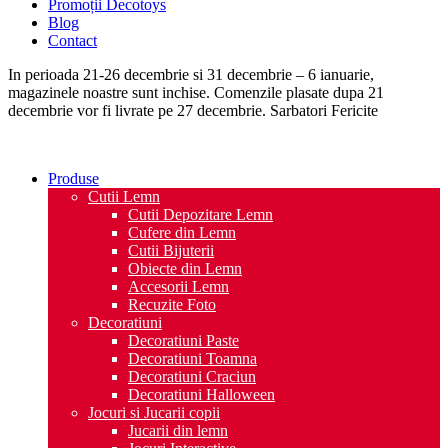
Promoții Decotoys
Blog
Contact
In perioada 21-26 decembrie si 31 decembrie – 6 ianuarie,
magazinele noastre sunt inchise. Comenzile plasate dupa 21
decembrie vor fi livrate pe 27 decembrie. Sarbatori Fericite
Produse
Cutii Lemn
Cutii Depozitare Lemn
Cufere din Lemn
Cutii Bijuterii
Obiecte din Lemn
Accesorii Lemn
Recuzite Foto
Decoratiuni
Decoratiuni Paste
Decoratiuni Toamna
Decoratiuni Craciun
Decoratiuni Halloween
Jocuri si Jucarii copii
Jucarii din lemn