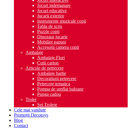
Jocuri Interactive
Jocuri indemanare
Jocuri educative
Jucarii exterior
Instrumente muzicale copii
Tabla de scris
Puzzle copii
Dinozaur jucarie
Mobilier papusi
Accesorii camera copii
Ambalaje
Ambalaje Flori
Cutii carton
Articole de petrecere
Ambalaje hartie
Decoratiuni petrecere
Petrecere tematica
Pompa de umflat baloane
Punga cadou
Troler
Set Trolere
Cele mai vandute
Promoții Decotoys
Blog
Contact