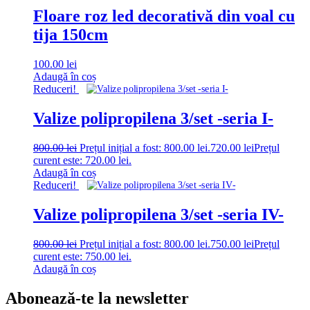
Floare roz led decorativă din voal cu
tija 150cm
100.00
lei
Adaugă în coș
Reduceri!
Valize polipropilena 3/set -seria I-
800.00
lei
Prețul inițial a fost: 800.00 lei.
720.00
lei
Prețul
curent este: 720.00 lei.
Adaugă în coș
Reduceri!
Valize polipropilena 3/set -seria IV-
800.00
lei
Prețul inițial a fost: 800.00 lei.
750.00
lei
Prețul
curent este: 750.00 lei.
Adaugă în coș
Abonează-te la newsletter