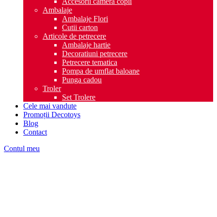
Accesorii camera copii
Ambalaje
Ambalaje Flori
Cutii carton
Articole de petrecere
Ambalaje hartie
Decoratiuni petrecere
Petrecere tematica
Pompa de umflat baloane
Punga cadou
Troler
Set Trolere
Cele mai vandute
Promoții Decotoys
Blog
Contact
Contul meu