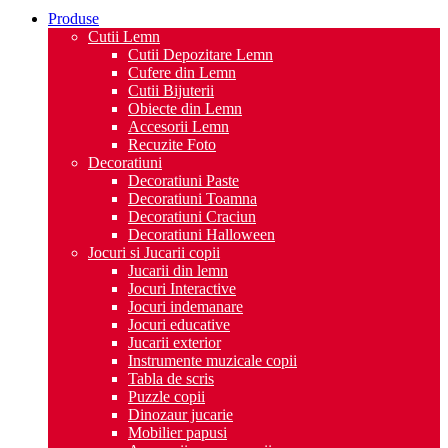
Produse
Cutii Lemn
Cutii Depozitare Lemn
Cufere din Lemn
Cutii Bijuterii
Obiecte din Lemn
Accesorii Lemn
Recuzite Foto
Decoratiuni
Decoratiuni Paste
Decoratiuni Toamna
Decoratiuni Craciun
Decoratiuni Halloween
Jocuri si Jucarii copii
Jucarii din lemn
Jocuri Interactive
Jocuri indemanare
Jocuri educative
Jucarii exterior
Instrumente muzicale copii
Tabla de scris
Puzzle copii
Dinozaur jucarie
Mobilier papusi