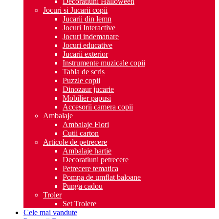
Decoratiuni Halloween
Jocuri si Jucarii copii
Jucarii din lemn
Jocuri Interactive
Jocuri indemanare
Jocuri educative
Jucarii exterior
Instrumente muzicale copii
Tabla de scris
Puzzle copii
Dinozaur jucarie
Mobilier papusi
Accesorii camera copii
Ambalaje
Ambalaje Flori
Cutii carton
Articole de petrecere
Ambalaje hartie
Decoratiuni petrecere
Petrecere tematica
Pompa de umflat baloane
Punga cadou
Troler
Set Trolere
Cele mai vandute