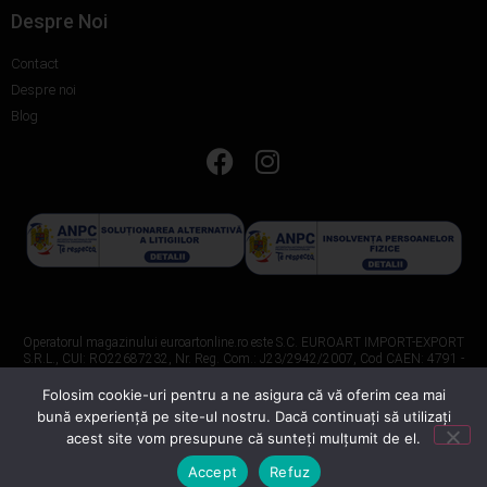
Despre Noi
Contact
Despre noi
Blog
Operatorul magazinului euroartonline.ro este S.C. EUROART IMPORT-EXPORT
S.R.L., CUI: RO22687232, Nr. Reg. Com.: J23/2942/2007, Cod CAEN: 4791 -
Comerț cu amănuntul prin intermediul caselor de comenzi sau prin Internet.
Folosim cookie-uri pentru a ne asigura că vă oferim cea mai
Servicii de Marketing Digital oferite de
balloonline
bună experiență pe site-ul nostru. Dacă continuați să utilizați
acest site vom presupune că sunteți mulțumit de el.
Accept
Refuz