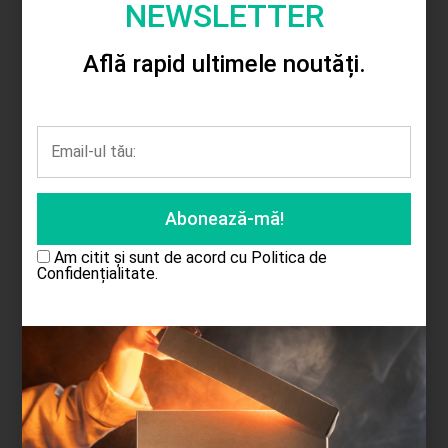
NEWSLETTER
Adaugă în coș
Adaugă în coș
Află rapid ultimele noutăți.
Am citit și sunt de acord cu
Politica de
Confidențialitate.
Pusculita lemn casa
7.00
lei