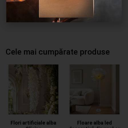
Adaugă în coș
Cele mai cumpărate produse
Flori artificiale alba
Floare alba led