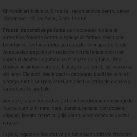
Ghirlanda artificiala cu 8 fructe, recomandata pentru decor
.Dimensiuni : 45 cm funia , 5 cm fructul.
Fructe decorative pe funie
sunt accesorii rustice și
autentice, folosite pentru a adăuga un farmec tradițional
bucătăriilor, restaurantelor sau spațiilor de inspirație rurală.
Aceste decorațiuni sunt realizate din materiale polistiren
vopsit si lăcuite. Legumele sunt legate pe o funie , fiind
dispuse în șiraguri care pot fi agățate pe pereți, uși sau grinzi
din lemn. Ele sunt ideale pentru decorarea bucătăriilor în stil
vintage, rustic sau provensal, aducând un strop de culoare și
autenticitate spațiului.
Aceste șiraguri decorative pot conține diverse combinații de
fructe, cum ar fi mere, pere, piersica, banane, portocale si
căpșuni, fiecare imitat cu grijă pentru a reproduce aspectul
natural.
În plus, legumele decorative pe funie sunt utilizate frecvent