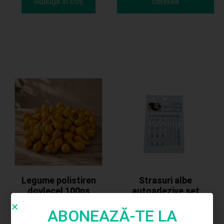
Adaugă în coș
cererea
Legume polistiren
Strasuri albe
dovlecel 100ps
autoadezive set
80.00
lei
5.00
lei
ABONEAZĂ-TE LA