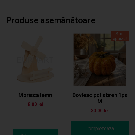
Produse asemănătoare
Stoc
epuizat
Morisca lemn
Dovleac polistiren 1ps
M
8.00
lei
30.00
lei
Completează