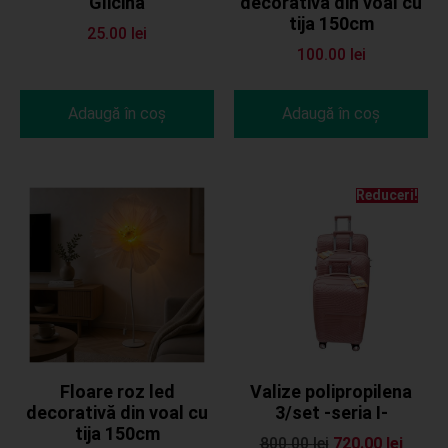
Glicina
decorativă din voal cu
tija 150cm
25.00
lei
100.00
lei
Adaugă în coș
Adaugă în coș
Reduceri!
Floare roz led
Valize polipropilena
decorativă din voal cu
3/set -seria I-
tija 150cm
800.00
lei
720.00
lei