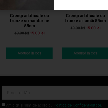
Reduceri!
Reduceri!
Crengi artificiale cu
Crengi artificiale cu
frunze si mandarine
frunze si lămâi 55cm
55cm
19.00
lei
15.00
lei
19.00
lei
15.00
lei
Adaugă în coș
Adaugă în coș
Am citit și sunt de acord cu
Politica de Confidențialitate.