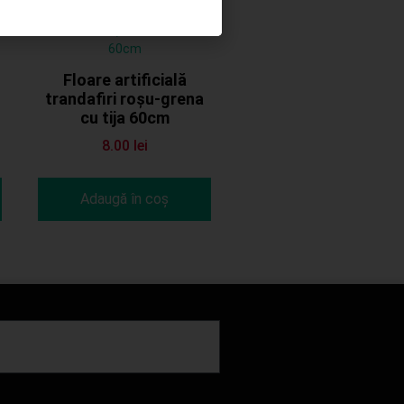
Floare artificială
trandafiri roșu-grena
cu tija 60cm
8.00
lei
Adaugă în coș