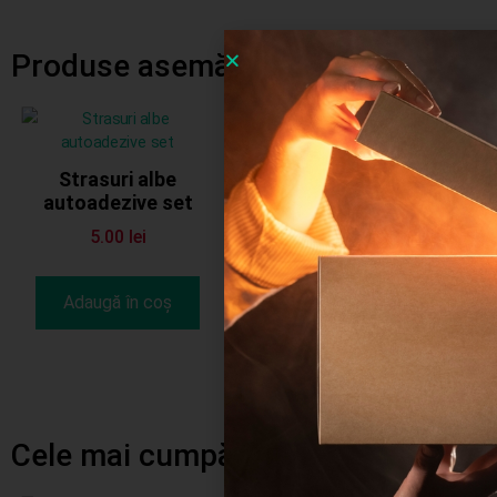
Produse asemănătoare
Strasuri set
autoadezive
Strasuri albe
autoadezive set
6.00
lei
5.00
lei
Adaugă în coș
Adaugă în coș
Cele mai cumpărate produse