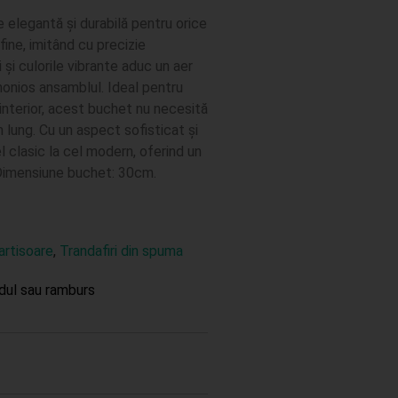
re elegantă și durabilă pentru orice
fine, imitând cu precizie
 și culorile vibrante aduc un aer
monios ansamblul. Ideal pentru
interior, acest buchet nu necesită
n lung. Cu un aspect sofisticat și
cel clasic la cel modern, oferind un
. Dimensiune buchet: 30cm.
rtisoare
,
Trandafiri din spuma
dul sau ramburs