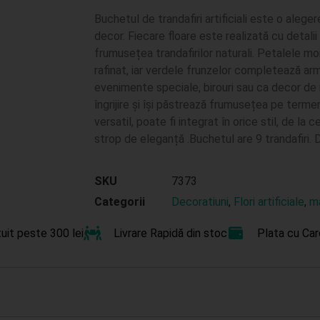
Buchetul de trandafiri artificiali este o alege
decor. Fiecare floare este realizată cu detalii 
frumusețea trandafirilor naturali. Petalele moi
rafinat, iar verdele frunzelor completează ar
evenimente speciale, birouri sau ca decor de 
îngrijire și își păstrează frumusețea pe terme
versatil, poate fi integrat în orice stil, de la 
strop de eleganță .Buchetul are 9 trandafiri
SKU
7373
Categorii
Decoratiuni
,
Flori artificiale
,
ma
uit peste 300 lei
Livrare Rapidă din stoc
Plata cu Car