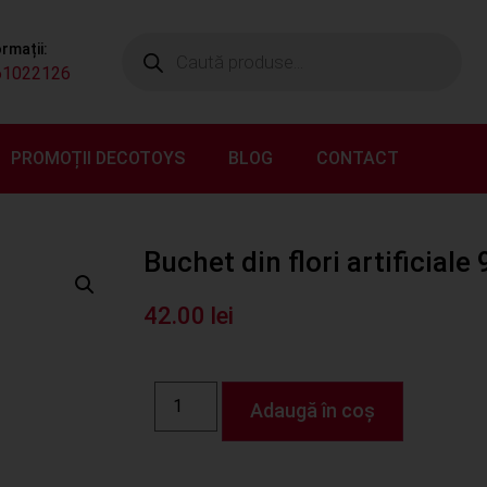
ormații:
61022126
PROMOȚII DECOTOYS
BLOG
CONTACT
Buchet din flori artificiale 
42.00
lei
Adaugă în coș