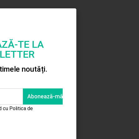
ZĂ-TE LA
Pusculita lemn carte
LETTER
9.00
lei
ltimele noutăți.
Adaugă în coș
rd cu
Politica de