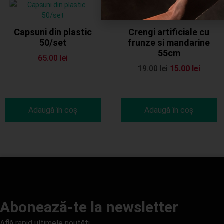
Reduceri!
Capsuni din plastic
Crengi artificiale cu
50/set
frunze si mandarine
55cm
65.00
lei
19.00
lei
15.00
lei
Adaugă în coș
Adaugă în coș
Abonează-te la newsletter
Află rapid ultimele noutăți.