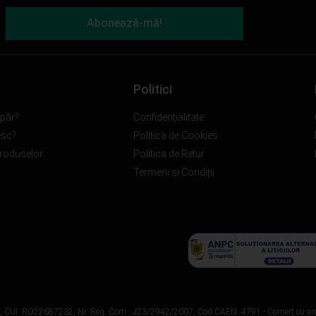
Abonează-mă!
Politici
păr?
Confidențialitate
esc?
Politica de Cookies
produselor
Politica de Retur
Termeni și Condiții
L., CUI: RO22687232, Nr. Reg. Com.: J23/2942/2007, Cod CAEN: 4791 - Comerț cu a