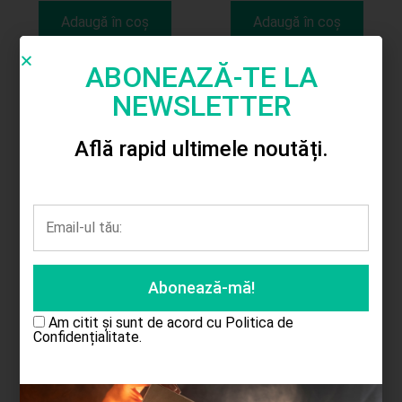
Adaugă în coș
Adaugă în coș
ABONEAZĂ-TE LA
NEWSLETTER
Află rapid ultimele noutăți.
Cutie carton 3/set
Craciun
35.00
lei
Adaugă în coș
Am citit și sunt de acord cu
Politica de
Confidențialitate.