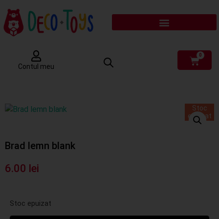
0
Contul meu
Stoc
epuizat
Brad lemn blank
6.00
lei
Stoc epuizat