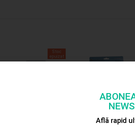
Stoc
epuizat
ABONEA
NEWS
Strasuri autoadezive
Betisoare lemn natur
set
50/set
Află rapid u
5.00
lei
4.00
lei