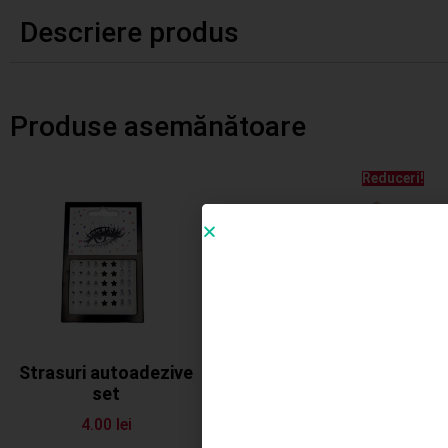
Descriere produs
Produse asemănătoare
Reduceri!
Strasuri autoadezive
Alfabet natur 156 /set
set
23.00
lei
20.00
lei
4.00
lei