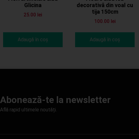
Glicina
decorativă din voal cu
tija 150cm
25.00
lei
100.00
lei
Adaugă în coș
Adaugă în coș
Abonează-te la newsletter
Află rapid ultimele noutăți.