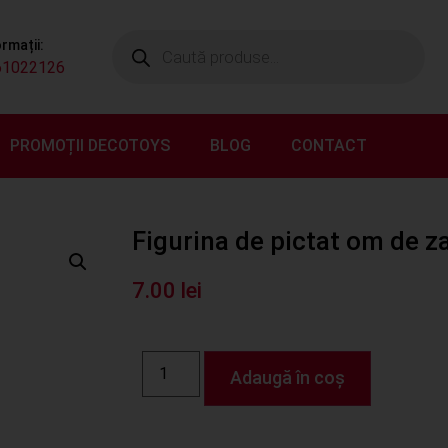
ormații:
61022126
PROMOȚII DECOTOYS
BLOG
CONTACT
Figurina de pictat om de 
7.00
lei
Adaugă în coș