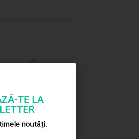
ZĂ-TE LA
LETTER
Baton silicon mic 1 kg
S
ltimele noutăți.
48.00
lei