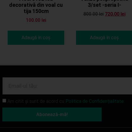
decorativă din voal cu
3/set -seria I-
tija 150cm
800.00
lei
720.00
lei
100.00
lei
Adaugă în coș
Adaugă în coș
Am citit și sunt de acord cu
Politica de Confidențialitate.
Abonează-mă!