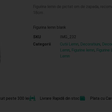
Figurina lemn de pictat om de zapada, recoma
18cm .
Figurina lemn blank
SKU
IMG_232
Categorii
Cutii Lemn
,
Decoratiuni
,
Decor
Lemn
,
Figurine lemn
,
Figurine
Lemn
uit peste 300 lei
Livrare Rapidă din stoc
Plata cu Car