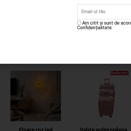
Completează
cererea
Adaugă în coș
Am citit și sunt de aco
Confidențialitate.
Reduceri!
Floare roz led
Valize polipropilena