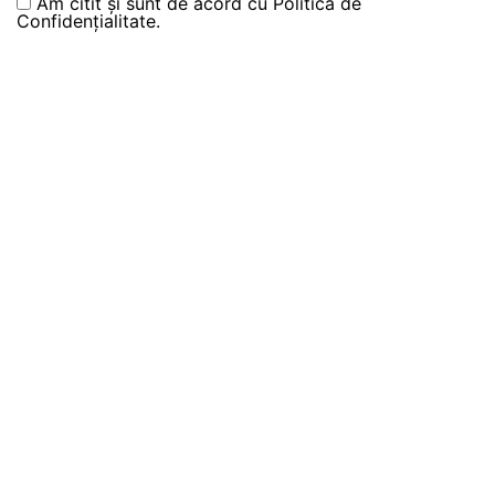
Am citit și sunt de acord cu
Politica de
Confidențialitate.