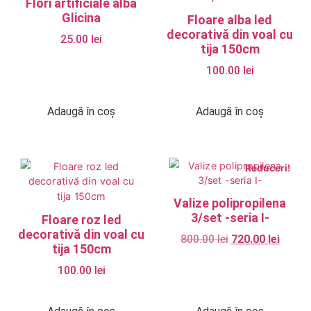
Flori artificiale alba
Glicina
Floare alba led
decorativă din voal cu
25.00
lei
tija 150cm
100.00
lei
Adaugă în coș
Adaugă în coș
Reduceri!
Valize polipropilena
3/set -seria I-
Floare roz led
decorativă din voal cu
800.00
lei
720.00
lei
tija 150cm
100.00
lei