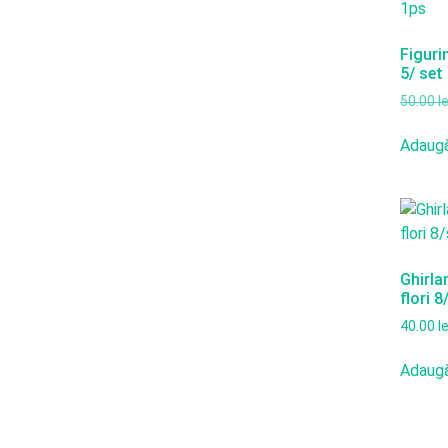
Figuri
5/ set
50.00
le
Adaugă
Ghirla
flori 8
40.00
le
Adaugă