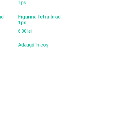
ad
Figurina fetru brad
1ps
6.00
lei
Adaugă în coș