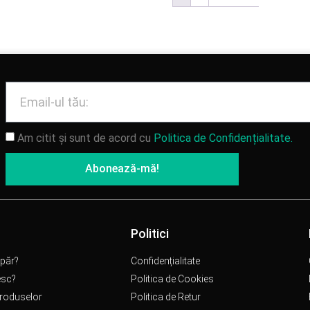
Am citit și sunt de acord cu
Politica de Confidențialitate.
Abonează-mă!
Politici
păr?
Confidențialitate
esc?
Politica de Cookies
produselor
Politica de Retur