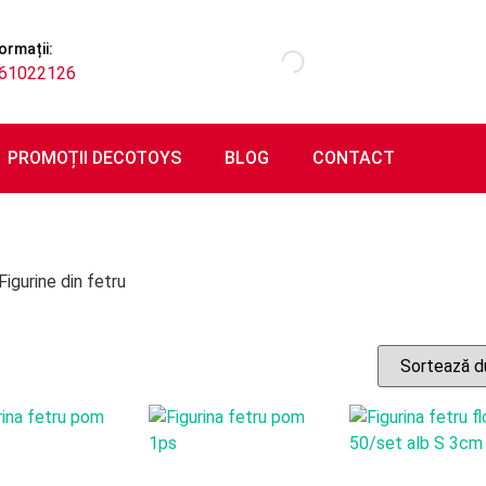
ormații:
61022126
PROMOȚII DECOTOYS
BLOG
CONTACT
Figurine din fetru