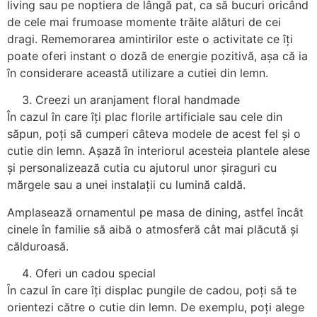
living sau pe noptiera de lângă pat, ca să bucuri oricând
de cele mai frumoase momente trăite alături de cei
dragi. Rememorarea amintirilor este o activitate ce îți
poate oferi instant o doză de energie pozitivă, așa că ia
în considerare această utilizare a cutiei din lemn.
Creezi un aranjament floral handmade
În cazul în care îți plac florile artificiale sau cele din
săpun, poți să cumperi câteva modele de acest fel și o
cutie din lemn. Așază în interiorul acesteia plantele alese
și personalizează cutia cu ajutorul unor șiraguri cu
mărgele sau a unei instalații cu lumină caldă.
Amplasează ornamentul pe masa de dining, astfel încât
cinele în familie să aibă o atmosferă cât mai plăcută și
călduroasă.
Oferi un cadou special
În cazul în care îți displac pungile de cadou, poți să te
orientezi către o cutie din lemn. De exemplu, poți alege