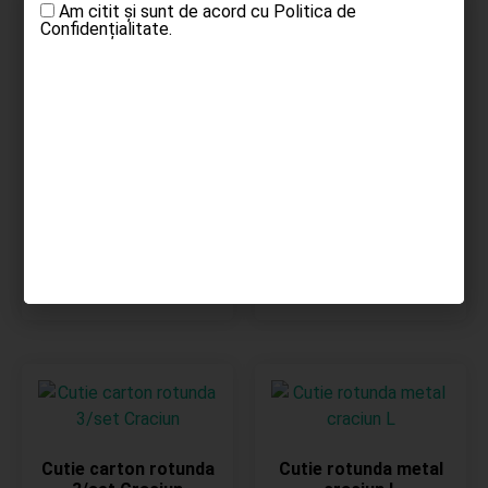
Am citit și sunt de acord cu
Politica de
Confidențialitate.
Cutii carton rosii
rotunde 3/set
Cutii carton mărțișor
sau bijuterii 30/set
44.00
lei
Roșu
39.00
lei
Adaugă în coș
Adaugă în coș
Cutie carton rotunda
Cutie rotunda metal